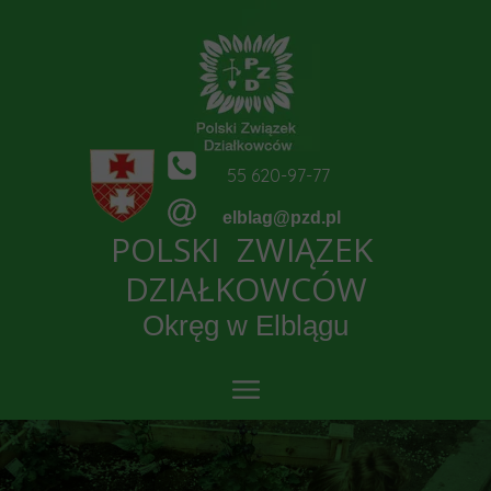
55 620-97-77
elblag@pzd.pl
POLSKI ZWIĄZEK
DZIAŁKOWCÓW
Okręg w Elblągu