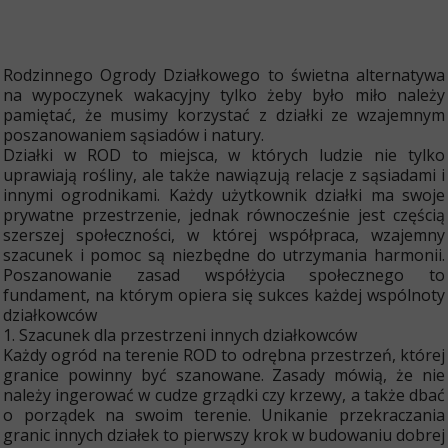
0
1
l
i
p
Rodzinnego Ogrody Działkowego to świetna alternatywa
c
na wypoczynek wakacyjny tylko żeby było miło należy
a
pamiętać, że musimy korzystać z działki ze wzajemnym
2
0
poszanowaniem sąsiadów i natury.
2
Działki w ROD to miejsca, w których ludzie nie tylko
5
uprawiają rośliny, ale także nawiązują relacje z sąsiadami i
innymi ogrodnikami. Każdy użytkownik działki ma swoje
prywatne przestrzenie, jednak równocześnie jest częścią
szerszej społeczności, w której współpraca, wzajemny
szacunek i pomoc są niezbędne do utrzymania harmonii.
Poszanowanie zasad współżycia społecznego to
fundament, na którym opiera się sukces każdej wspólnoty
działkowców
1. Szacunek dla przestrzeni innych działkowców
Każdy ogród na terenie ROD to odrębna przestrzeń, której
granice powinny być szanowane. Zasady mówią, że nie
należy ingerować w cudze grządki czy krzewy, a także dbać
o porządek na swoim terenie. Unikanie przekraczania
granic innych działek to pierwszy krok w budowaniu dobrej