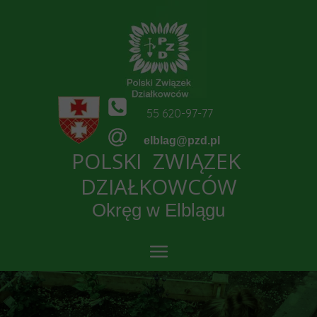
55 620-97-77
elblag@pzd.pl
POLSKI ZWIĄZEK
DZIAŁKOWCÓW
Okręg w Elblągu