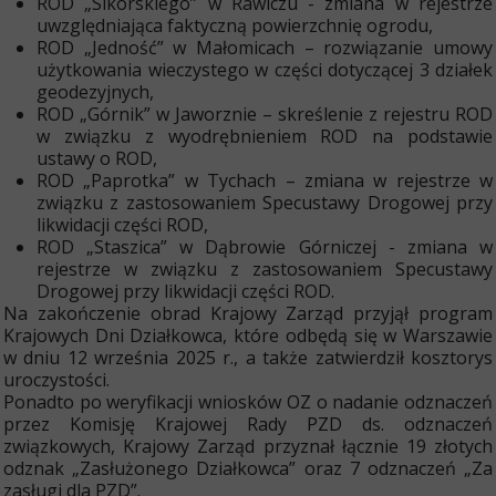
ROD „Sikorskiego” w Rawiczu - zmiana w rejestrze
uwzględniająca faktyczną powierzchnię ogrodu,
ROD „Jedność” w Małomicach – rozwiązanie umowy
użytkowania wieczystego w części dotyczącej 3 działek
geodezyjnych,
ROD „Górnik” w Jaworznie – skreślenie z rejestru ROD
w związku z wyodrębnieniem ROD na podstawie
ustawy o ROD,
ROD „Paprotka” w Tychach – zmiana w rejestrze w
związku z zastosowaniem Specustawy Drogowej przy
likwidacji części ROD,
ROD „Staszica” w Dąbrowie Górniczej - zmiana w
rejestrze w związku z zastosowaniem Specustawy
Drogowej przy likwidacji części ROD.
Na zakończenie obrad Krajowy Zarząd przyjął program
Krajowych Dni Działkowca, które odbędą się w Warszawie
w dniu 12 września 2025 r., a także zatwierdził kosztorys
uroczystości.
Ponadto po weryfikacji wniosków OZ o nadanie odznaczeń
przez Komisję Krajowej Rady PZD ds. odznaczeń
związkowych, Krajowy Zarząd przyznał łącznie 19 złotych
odznak „Zasłużonego Działkowca” oraz 7 odznaczeń „Za
zasługi dla PZD”.