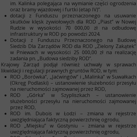
im. Kalinka polegająca na wymianie części ogrodzenia
oraz bramy wjazdowej i furtki (etap IV)
”.
dotacji z Funduszu przeznaczonego na usuwanie
skutków klęsk żywiołowych dla ROD „Piast” w Nowej
Rudzie w wysokości 70 000,00 zł
na odbudowę
infrastruktury w ROD po powodzi 2024.
Dotacji z Funduszu Przeznaczonego na Budowę
Siedzib Dla Zarządów ROD dla ROD „Zielony Zakątek”
w Pniewach w wysokości 25 000,00 zł na realizację
zadania pn. „Budowa siedziby ROD”.
Krajowy Zarząd podjął również uchwały w sprawach
likwidacji i regulacji prawnych gruntów ROD, w tym:
ROD „Borówka”, „Jaćwingów” i „Malinka” w Suwałkach
(Okręg Podlaski) – ustanowienie służebności przesyłu
na nieruchomości zajmowanej przez ROD,
ROD „Górka” w Szypliszkach – ustanowienie
służebności przesyłu na nieruchomości zajmowanej
przez ROD,
ROD im. Dubois w Łodzi – zmiana w rejestrze
uwzględniająca faktyczną powierzchnię ogrodu,
ROD „Miejsku” w Gostyniu – zmiana w rejestrze
uwzględniająca faktyczną powierzchnię ogrodu,