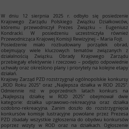
1
5
s
W dniu 12 sierpnia 2025 r. odbyło się posiedzenie
i
e
Krajowego Zarządu Polskiego Związku Działkowców,
r
któremu przewodniczył Prezes Związku – Eugeniusz
p
Kondracki. W posiedzeniu uczestniczyła również
n
i
Przewodnicząca Krajowej Komisji Rewizyjnej – Maria Fojt.
a
Posiedzenie miało rozbudowany porządek obrad,
2
obejmujący wiele kluczowych tematów związanych z
0
2
działalnością Związku. Obrady Krajowego Zarządu
5
przebiegały efektywnie i rzeczowo – podjęto odpowiednie
uchwały oraz określono plany i priorytety na kolejne etapy
działań.
Krajowy Zarząd PZD rozstrzygnął ogólnopolskie konkursy
„ROD Roku 2025” oraz „Najlepsza działka w ROD 2025”.
Odmiennie niż w poprzednich latach konkurs na
„Najlepszą działkę w ROD 2025” obejmował dwie
kategorie: działka uprawowo-rekreacyjna oraz działka
ozdobno-rekreacyjna. Zanim doszło do rozstrzygnięcia
konkursów komisje lustracyjne powołane przez Prezesa
PZD zbadały wszystkie zgłoszenia do obydwu konkursów
poprzez wizyty w ROD oraz na działkach. Ogłoszenie