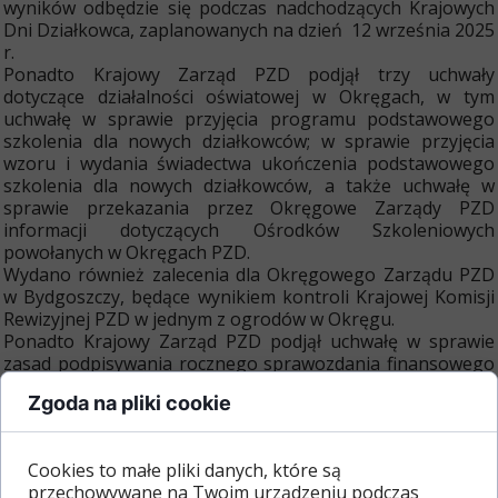
wyników odbędzie się podczas nadchodzących Krajowych
Dni Działkowca, zaplanowanych na dzień 12 września 2025
r.
Ponadto Krajowy Zarząd PZD podjął trzy uchwały
dotyczące działalności oświatowej w Okręgach, w tym
uchwałę w sprawie przyjęcia programu podstawowego
szkolenia dla nowych działkowców; w sprawie przyjęcia
wzoru i wydania świadectwa ukończenia podstawowego
szkolenia dla nowych działkowców, a także uchwałę w
sprawie przekazania przez Okręgowe Zarządy PZD
informacji dotyczących Ośrodków Szkoleniowych
powołanych w Okręgach PZD.
Wydano również zalecenia dla Okręgowego Zarządu PZD
w Bydgoszczy, będące wynikiem kontroli Krajowej Komisji
Rewizyjnej PZD w jednym z ogrodów w Okręgu.
Ponadto Krajowy Zarząd PZD podjął uchwałę w sprawie
zasad podpisywania rocznego sprawozdania finansowego
PZD, a także przyjął „program badań działalności
Zgoda na pliki cookie
inwestycyjno-remontowej w OZ i ROD”. Celem badania jest
sprawdzenie prawidłowości prowadzenia zadań
inwestycyjno-remontowych w ROD przez zarządy ROD
Cookies to małe pliki danych, które są
oraz sprawowanie należytego nadzoru przez OZ PZD z
przechowywane na Twoim urządzeniu podczas
uwzględnieniem zasady transparentnego wydatkowania