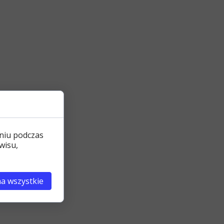
niu podczas
wisu,
a wszystkie