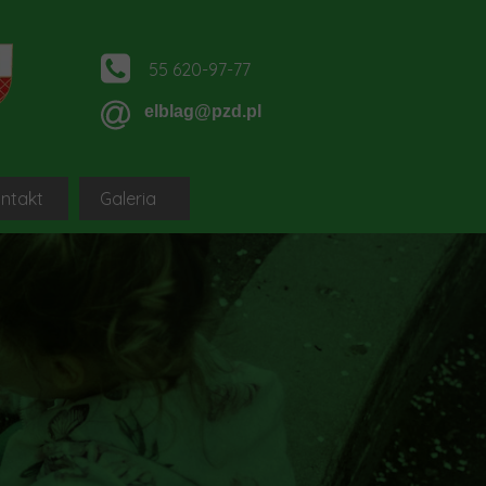
55 620-97-77
elblag@pzd.pl
ntakt
Galeria
ągu
DGCS PZD SYTEM
OZ PZD Elbląg-sq-pl
ągu
IA NOWYCH DZIAŁKOWCÓW
ROD Okręgu Elbląg-sq-pl
 Elblągu
platformy dla nowych działkowców
logi, portale i strony ROD Okręgu Elbląg
PZD
oleniowa dla nowych działkowców
Klauzula informacyjna
niowe dla nowych działkowców-sq-pl