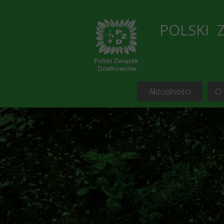
POLSKI 
Aktualności
O
Bieżąc
C
Przegląd 
Blogi, portale i s
Informacje i ko
Wykaz wolnych działe
Porad