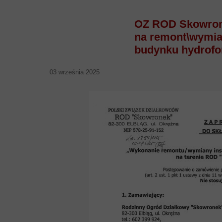
OZ ROD Skowrone
na remont\wymian
budynku hydrofo
03 września 2025