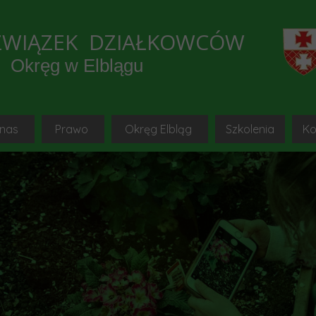
ZWIĄZEK DZIAŁKOWCÓW
Okręg w Elblągu
 nas
Prawo
Okręg Elbląg
Szkolenia
Ko
e wydarzenia
o to jest PZD-sq-pl
Ustawa
Okręgowa Rada PZD w Elbl
mediów lokalnych
Hymn i godło-sq-pl
Statut-sq-pl
Okręgowy Zarząd PZD w Elbl
SZKOLEN
trony ogrodnicze, Youtube
Strona główna
Regulamin-sq-pl
Okręgowa Komisja Rewizyjna PZD w
Instrukcja do 
B
munikaty OZ PZD-sq-pl
Uchwały OZ PZD Elbląg-sq-pl
Delegaci na Krajowy Zjazd 
Platforma szk
k w ROD Okręgu Elbląg 2021
Uchwały KR PZD-sq-pl
Komisje problemowe
Materiały szkole
y ogrodnicze
Wzory dokumentów-sq-pl
Kolegia Prezesów