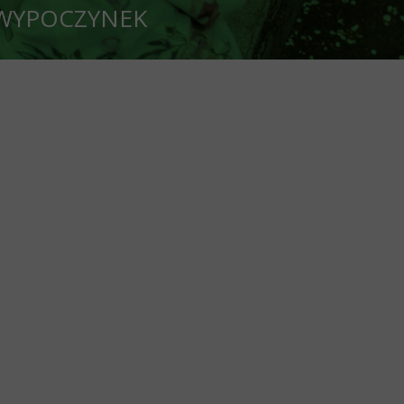
CZYNEK
oleń OZ PZD