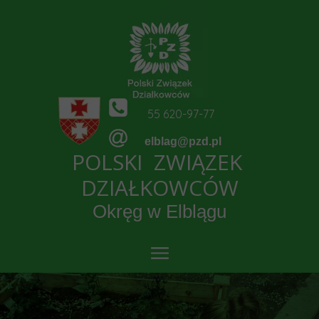
55 620-97-77
elblag@pzd.pl
POLSKI ZWIĄZEK
DZIAŁKOWCÓW
Okręg w Elblągu