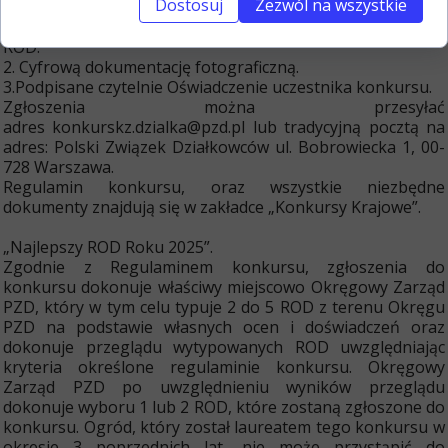
Dostosuj
Zezwól na wszystkie
odpowiedni formularz zgłoszenia. Formularz musi
zawierać także pieczęć i podpis przedstawiciela zarządu
ROD.
2. Cyfrową dokumentację fotograficzną.
3.Podpisane czytelnie Oświadczenie uczestnika konkursu.
Zgłoszenia można przesyłać
adres konkurskz.dzialka@pzd.pl lub tradycyjną pocztą na
adres: Polski Związek Działkowców ul. Bobrowiecka 1, 00-
728 Warszawa.
Regulamin konkursu, oraz wszystkie niezbędne
dokumenty znajdują się w zakładce „Konkursy Krajowe”.
„Najlepszy ROD Roku 2025”.
Zgodnie z Regulaminem konkursu, zgłoszenia do
konkursu dokonuje właściwy miejscowo Okręgowy Zarząd
PZD, który w tym celu typuje 2 do 5 ROD z terenu Okręgu
PZD na podstawie własnych ocen i doświadczeń oraz
dokonuje przeglądu wytypowanych ROD uwzględniając
kryteria określone regulaminie konkursu. Okręgowy
Zarząd PZD po uwzględnieniu wyników przeglądu
dokonuje wyboru 1 lub 2 ROD, które zostaną zgłoszone do
konkursu. Ogród, który został laureatem tego konkursu w
okresie 3 poprzednich lat, nie może przystąpić do