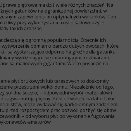
Uprawa piętrowa ma dziś wiele różnych znaczeń. Na
różnych gatunków na ograniczonej powierzchni, w
oczesnym zapewnieniu im optymalnych warunków. Ten
możliwy przy wykorzystaniu roślin sadowniczych.
ady takich aranżacji.
at cieszą się ogromną popularnością. Obecnie ich
 wytworzenie odmian o bardzo dużych owocach, które
ki i są wystarczająco odporne na groźne dla gatunku
miany wyróżniające się imponującymi rozmiarami
ane są malinowymi gigantami. Warto posadzić na
enie płyt brukowych lub tarasowych to doskonały
żenie przestrzeni wokół domu. Niezależnie od tego,
czy solidną ścieżkę – odpowiedni wybór materiałów i
 zagwarantują piękny efekt i trwałość na lata. Takie
pecjalistów, może wydawać się karkołomnym zadaniem.
tu przed rozpoczęciem prac pozwoli pozbyć się obaw.
ewodnik – od wyboru płyt po wykonanie fugowania
a wykonawców-amatorów.