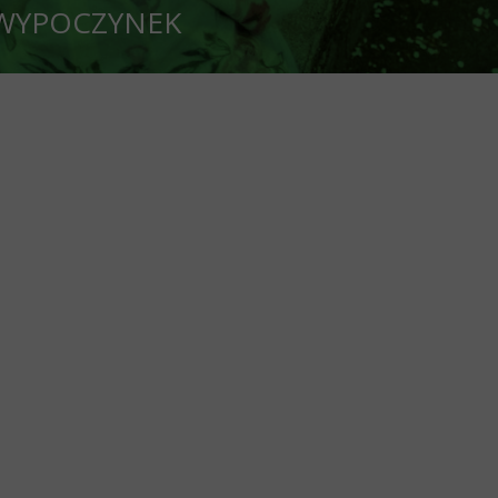
CZYNEK
oleń OZ PZD