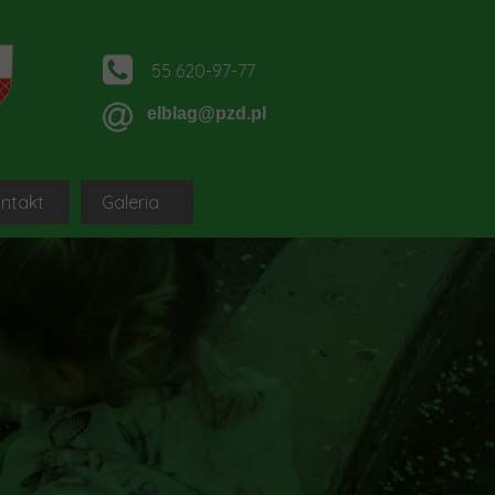
55 620-97-77
elblag@pzd.pl
ntakt
Galeria
ągu
DGCS PZD SYTEM
OZ PZD Elbląg-sq-pl
ągu
IA NOWYCH DZIAŁKOWCÓW
ROD Okręgu Elbląg-sq-pl
 Elblągu
platformy dla nowych działkowców
logi, portale i strony ROD Okręgu Elbląg
PZD
oleniowa dla nowych działkowców
Klauzula informacyjna
niowe dla nowych działkowców-sq-pl