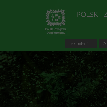
POLSKI 
Aktualności
O
Bieżąc
C
Przegląd 
Blogi, portale i s
Informacje i ko
Wykaz wolnych działe
Porad