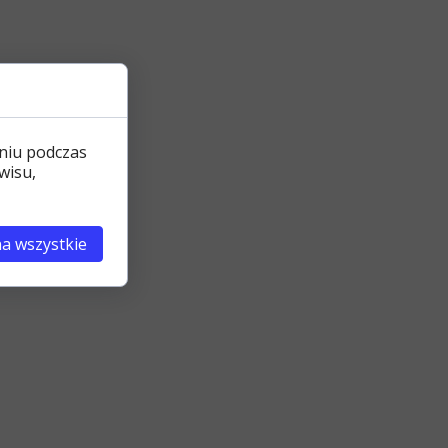
niu podczas
wisu,
a wszystkie