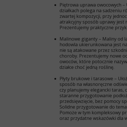
Piętrowa uprawa owocowych –
działkach polega na sadzeniu 
zwartej kompozycji, przy jedn
atrakcyjny sposób uprawy jest 
Prezentujemy praktyczne przykł
Malinowe giganty
– Maliny od l
hodowla ukierunkowana jest na
nie są atakowane przez szkodni
choroby. Prezentujemy nowe od
owoców, które potocznie nazyw
działce choć jedną roślinę.
Płyty brukowe i tarasowe –
Ułoż
sposób na własnoręczne odświe
czy planujemy elegancki taras, 
staranne przygotowanie podłoża
przedsięwzięcie, bez pomocy s
Solidne przygotowanie do tema
Pomoże w tym kompleksowy prz
oraz przydatne wskazówki dl