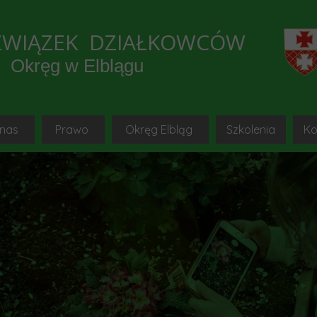
ZWIĄZEK DZIAŁKOWCÓW
Okręg w Elblągu
 nas
Prawo
Okręg Elbląg
Szkolenia
Ko
e wydarzenia
o to jest PZD-sq-pl
Ustawa
Okręgowa Rada PZD w Elbl
mediów lokalnych
Hymn i godło-sq-pl
Statut-sq-pl
Okręgowy Zarząd PZD w Elbl
SZKOLEN
trony ogrodnicze, Youtube
Strona główna
Regulamin-sq-pl
Okręgowa Komisja Rewizyjna PZD w
Instrukcja do 
B
munikaty OZ PZD-sq-pl
Uchwały OZ PZD Elbląg-sq-pl
Delegaci na Krajowy Zjazd 
Platforma szk
k w ROD Okręgu Elbląg 2021
Uchwały KR PZD-sq-pl
Komisje problemowe
Materiały szkole
y ogrodnicze
Wzory dokumentów-sq-pl
Kolegia Prezesów