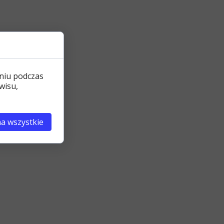
niu podczas
wisu,
a wszystkie