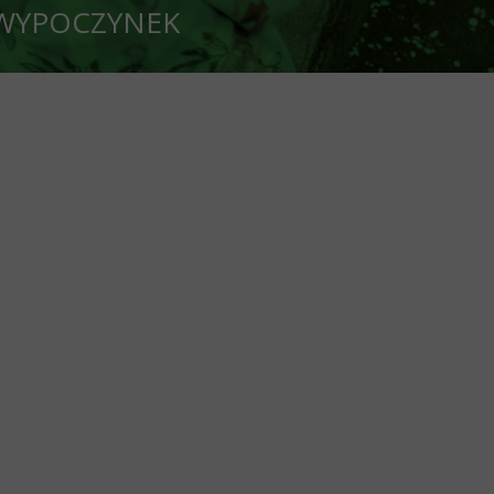
CZYNEK
oleń OZ PZD