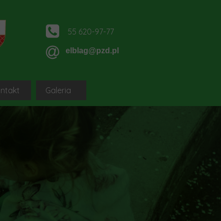
55 620-97-77
elblag@pzd.pl
ntakt
Galeria
ągu
DGCS PZD SYTEM
OZ PZD Elbląg-sq-pl
ągu
IA NOWYCH DZIAŁKOWCÓW
ROD Okręgu Elbląg-sq-pl
 Elblągu
platformy dla nowych działkowców
logi, portale i strony ROD Okręgu Elbląg
PZD
oleniowa dla nowych działkowców
Klauzula informacyjna
niowe dla nowych działkowców-sq-pl