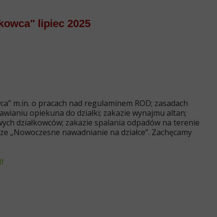
kowca" lipiec 2025
ca” m.in. o pracach nad regulaminem ROD; zasadach
awianiu opiekuna do działki; zakazie wynajmu altan;
ych działkowców; zakazie spalania odpadów na terenie
ze „Nowoczesne nawadnianie na działce”. Zachęcamy
f