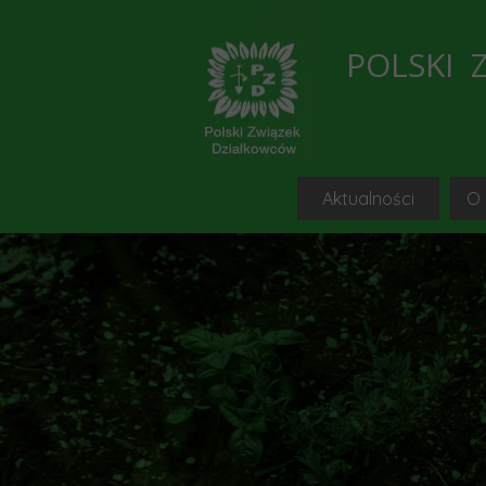
POLSKI 
Aktualności
O
Bieżąc
C
Przegląd 
Blogi, portale i s
Informacje i ko
Wykaz wolnych działe
Porad