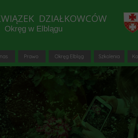
ZWIĄZEK DZIAŁKOWCÓW
Okręg w Elblągu
 nas
Prawo
Okręg Elbląg
Szkolenia
Ko
e wydarzenia
o to jest PZD-sq-pl
Ustawa
Okręgowa Rada PZD w Elbl
mediów lokalnych
Hymn i godło-sq-pl
Statut-sq-pl
Okręgowy Zarząd PZD w Elbl
SZKOLEN
trony ogrodnicze, Youtube
Strona główna
Regulamin-sq-pl
Okręgowa Komisja Rewizyjna PZD w
Instrukcja do 
B
munikaty OZ PZD-sq-pl
Uchwały OZ PZD Elbląg-sq-pl
Delegaci na Krajowy Zjazd 
Platforma szk
k w ROD Okręgu Elbląg 2021
Uchwały KR PZD-sq-pl
Komisje problemowe
Materiały szkole
y ogrodnicze
Wzory dokumentów-sq-pl
Kolegia Prezesów