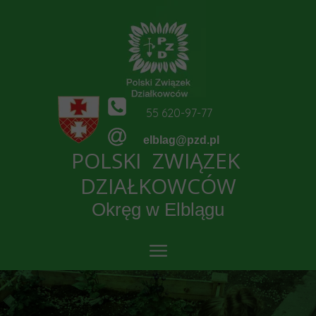
55 620-97-77
elblag@pzd.pl
POLSKI ZWIĄZEK
DZIAŁKOWCÓW
Okręg w Elblągu