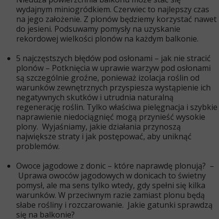
wydajnym miniogródkiem. Czerwiec to najlepszy czas
na jego założenie. Z plonów będziemy korzystać nawet
do jesieni. Podsuwamy pomysły na uzyskanie
rekordowej wielkości plonów na każdym balkonie.
5 najczęstszych błędów pod osłonami – jak nie stracić
plonów
– Potknięcia w uprawie warzyw pod osłonami
są szczególnie groźne, ponieważ izolacja roślin od
warunków zewnętrznych przyspiesza wystąpienie ich
negatywnych skutków i utrudnia naturalną
regenerację roślin. Tylko właściwa pielęgnacja i szybkie
naprawienie niedociągnięć mogą przynieść wysokie
plony. Wyjaśniamy, jakie działania przynoszą
największe straty i jak postępować, aby uniknąć
problemów.
Owoce jagodowe z donic – które naprawdę plonują? –
Uprawa owoców jagodowych w donicach to świetny
pomysł, ale ma sens tylko wtedy, gdy spełni się kilka
warunków. W przeciwnym razie zamiast plonu będą
słabe rośliny i rozczarowanie.
Jakie gatunki sprawdzą
się na balkonie?