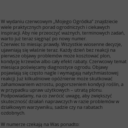
2
3
m
a
j
W wydaniu czerwcowym „Mojego Ogródka” znajdziecie
a
wiele praktycznych porad ogrodniczych i ciekawych
2
inspiracji. Aby nie przeoczyć ważnych, terminowych zadań,
0
2
warto już teraz sięgnąć po nowy numer.
6
Czerwiec to miesiąc prawdy. Wszystkie wiosenne decyzje,
ujawniają się właśnie teraz. Każdy dzień bez reakcji na
pierwsze objawy problemów może kosztować plon,
kondycję krzewów albo cały efekt rabaty. Czerwcowy temat
miesiąca poświęcamy diagnostyce ogrodu. Objawy
pojawiają się często nagle i wymagają natychmiastowej
reakcji. Już kilkudniowe opóźnienie może skutkować
zahamowaniem wzrostu, pogorszeniem kondycji roślin, a
w przypadku upraw użytkowych – utratą plonu.
Podpowiadamy, na co zwrócić uwagę, aby zwiększyć
skuteczność działań naprawczych w razie problemów w
działkowym warzywniku, sadzie czy na rabatach
ozdobnych.
W numerze czekają na Was ponadto: