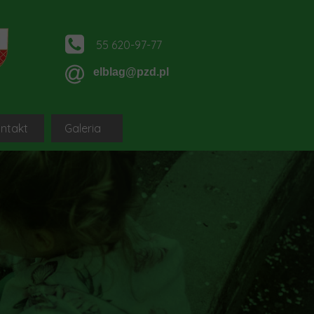
55 620-97-77
elblag@pzd.pl
ntakt
Galeria
ągu
DGCS PZD SYTEM
OZ PZD Elbląg-sq-pl
ągu
IA NOWYCH DZIAŁKOWCÓW
ROD Okręgu Elbląg-sq-pl
 Elblągu
platformy dla nowych działkowców
logi, portale i strony ROD Okręgu Elbląg
PZD
oleniowa dla nowych działkowców
Klauzula informacyjna
niowe dla nowych działkowców-sq-pl