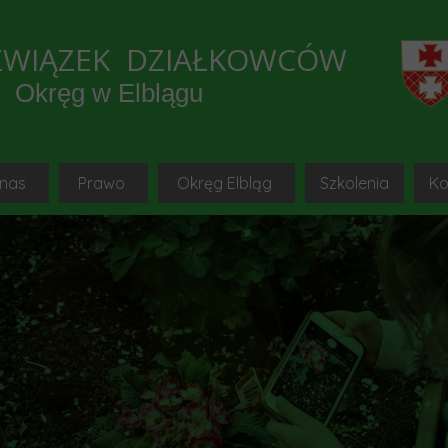
ZWIĄZEK DZIAŁKOWCÓW
Okręg w Elblągu
 nas
Prawo
Okręg Elbląg
Szkolenia
Ko
e wydarzenia
o to jest PZD-sq-pl
Ustawa
Okręgowa Rada PZD w Elbl
mediów lokalnych
Hymn i godło-sq-pl
Statut-sq-pl
Okręgowy Zarząd PZD w Elbl
SZKOLEN
trony ogrodnicze, Youtube
Strona główna
Regulamin-sq-pl
Okręgowa Komisja Rewizyjna PZD w
Instrukcja do 
B
munikaty OZ PZD-sq-pl
Uchwały OZ PZD Elbląg-sq-pl
Delegaci na Krajowy Zjazd 
Platforma szk
k w ROD Okręgu Elbląg 2021
Uchwały KR PZD-sq-pl
Komisje problemowe
Materiały szkole
y ogrodnicze
Wzory dokumentów-sq-pl
Kolegia Prezesów