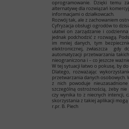
oprogramowanie. Dzięki temu za
alternatywę dla rozwiązań komercyjn
informacjami o działkowcach.
Rozwój tak, ale z zachowaniem ostr
Cyfryzacja obsługi ogrodów to dzisi
ułatwi on zarządzanie i codzien
jednak podchodzić z rozwagą. Pod
im mniej danych, tym bezpieczni
elektronicznej, zwłaszcza gdy d
automatyzacji przetwarzania takic
nieograniczona i – co jeszcze ważni
W tej sytuacji łatwo o pokusę, by dor
Dlatego, rozważając wykorzystani
przetwarzania danych osobowych. W
z nich powoduje nieuzasadnione
szczególną ostrożnością, żeby nie 
czy wynika to z niecnych intencji, 
skorzystania z takiej aplikacji mog
r.pr. B. Piech