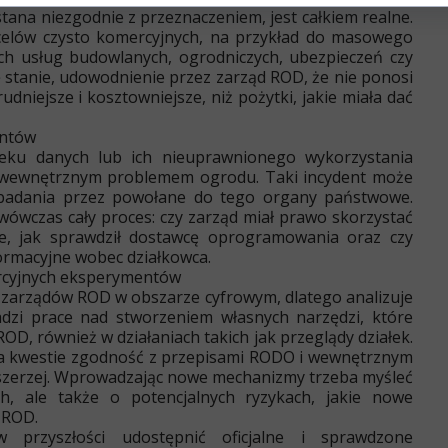
tana niezgodnie z przeznaczeniem, jest całkiem realne.
celów czysto komercyjnych, na przykład do masowego
h usług budowlanych, ogrodniczych, ubezpieczeń czy
ę stanie, udowodnienie przez zarząd ROD, że nie ponosi
udniejsze i kosztowniejsze, niż pożytki, jakie miała dać
entów
eku danych lub ich nieuprawnionego wykorzystania
ć wewnętrznym problemem ogrodu. Taki incydent może
badania przez powołane do tego organy państwowe.
wówczas cały proces: czy zarząd miał prawo skorzystać
ane, jak sprawdził dostawcę oprogramowania oraz czy
formacyjne wobec działkowca.
rcyjnych eksperymentów
 zarządów ROD w obszarze cyfrowym, dlatego analizuje
adzi prace nad stworzeniem własnych narzędzi, które
D, również w działaniach takich jak przeglądy działek.
a kwestie zgodność z przepisami RODO i wewnętrznym
 szerzej. Wprowadzając nowe mechanizmy trzeba myśleć
ch, ale także o potencjalnych ryzykach, jakie nowe
 ROD.
przyszłości udostępnić oficjalne i sprawdzone