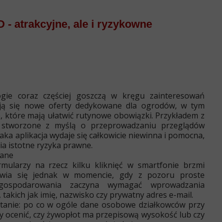
 - atrakcyjne, ale i ryzykowne
ogie coraz częściej goszczą w kręgu zainteresowań
ją się nowe oferty dedykowane dla ogrodów, w tym
e, które mają ułatwić rutynowe obowiązki. Przykładem z
a stworzone z myślą o przeprowadzaniu przeglądów
taka aplikacja wydaje się całkowicie niewinna i pomocna,
nia istotne ryzyka prawne.
dane
mularzy na rzecz kilku kliknięć w smartfonie brzmi
jawia się jednak w momencie, gdy z pozoru proste
gospodarowania zaczyna wymagać wprowadzania
akich jak imię, nazwisko czy prywatny adres e-mail.
tanie: po co w ogóle dane osobowe działkowców przy
by ocenić, czy żywopłot ma przepisową wysokość lub czy