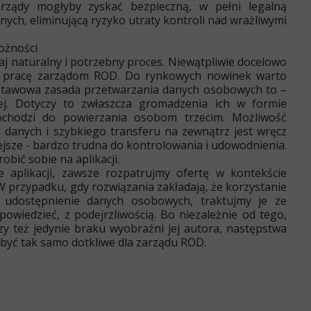
rządy mogłyby zyskać bezpieczną, w pełni legalną
ych, eliminującą ryzyko utraty kontroli nad wrażliwymi
ożności
aj naturalny i potrzebny proces. Niewątpliwie docelowo
na pracę zarządom ROD. Do rynkowych nowinek warto
stawowa zasada przetwarzania danych osobowych to –
ej. Dotyczy to zwłaszcza gromadzenia ich w formie
ochodzi do powierzania osobom trzecim. Możliwość
h danych i szybkiego transferu na zewnątrz jest wręcz
ejsze - bardzo trudna do kontrolowania i udowodnienia.
obić sobie na aplikacji.
e aplikacji, zawsze rozpatrujmy ofertę w kontekście
 przypadku, gdy rozwiązania zakładają, że korzystanie
 udostępnienie danych osobowych, traktujmy je ze
powiedzieć, z podejrzliwością. Bo niezależnie od tego,
czy też jedynie braku wyobraźni jej autora, następstwa
ą być tak samo dotkliwe dla zarządu ROD.