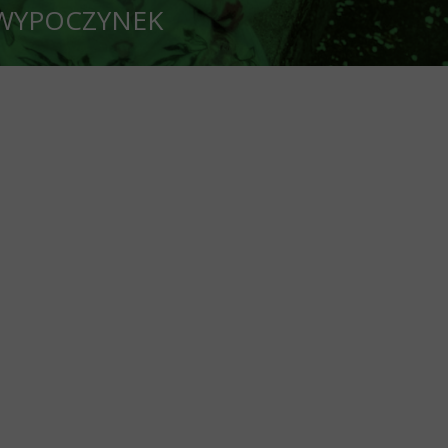
CZYNEK
oleń OZ PZD