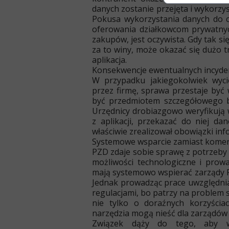
danych zostanie przejęta i wykorzys
Pokusa wykorzystania danych do 
oferowania działkowcom prywatnyc
zakupów, jest oczywista. Gdy tak si
za to winy, może okazać się dużo tr
aplikacja.
Konsekwencje ewentualnych incyd
W przypadku jakiegokolwiek wyci
przez firmę, sprawa przestaje by
być przedmiotem szczegółowego 
Urzędnicy drobiazgowo weryfikują 
z aplikacji, przekazać do niej d
właściwie zrealizował obowiązki in
Systemowe wsparcie zamiast kome
PZD zdaje sobie sprawę z potrzeby
możliwości technologiczne i prow
mają systemowo wspierać zarządy RO
Jednak prowadząc prace uwzględni
regulacjami, bo patrzy na problem
nie tylko o doraźnych korzyścia
narzędzia mogą nieść dla zarządów
Związek dąży do tego, aby w 