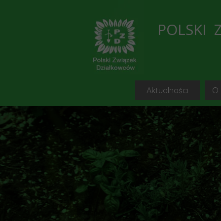
POLSKI 
Aktualności
O
Bieżąc
C
Przegląd 
Blogi, portale i s
Informacje i ko
Wykaz wolnych działe
Porad