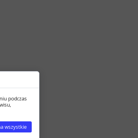
niu podczas
wisu,
a wszystkie